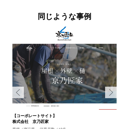
同じような事例
イト】
【コーポレートサイト】
家
有限会社 吉成工具研磨
員数／18名
業種／切削工具研磨業 従業員数／