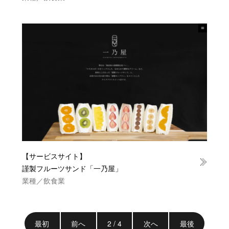
【サービスサイト】
謹製フルーツサンド「一乃屋」
業種／飲食業
最初
前へ
2 / 4
次へ
最後