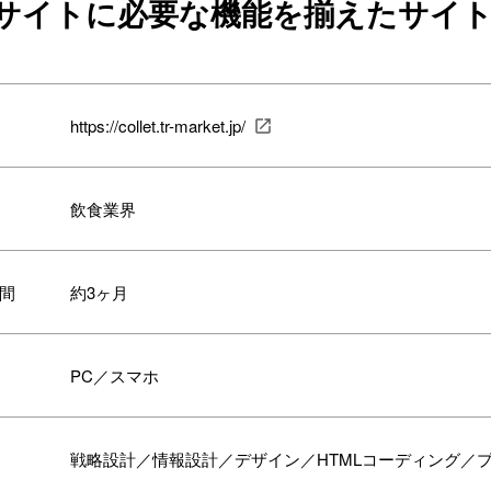
サイトに必要な機能を揃えたサイ
https://collet.tr-market.jp/
飲食業界
間
約3ヶ月
PC／スマホ
戦略設計／情報設計／デザイン／HTMLコーディング／